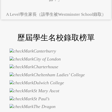
A Level學生家長（該學生被Westminster School錄取）
歷屆學生名校錄取榜單
Canterburry
City of London
Charterhouse
Cheltenham Ladies’ College
Dulwich College
St Mary Ascot
St Paul’s
The Dragon