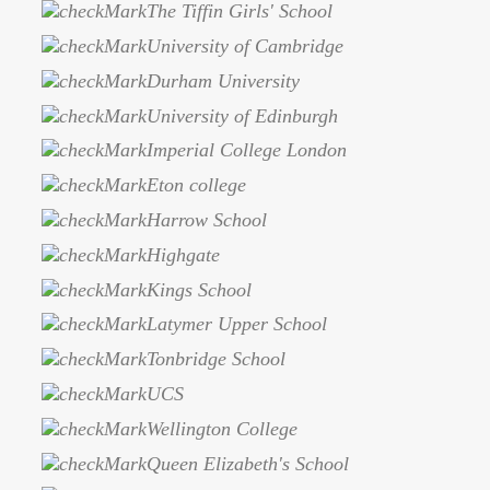
The Tiffin Girls' School
University of Cambridge
Durham University
University of Edinburgh
Imperial College London
Eton college
Harrow School
Highgate
Kings School
Latymer Upper School
Tonbridge School
UCS
Wellington College
Queen Elizabeth's School