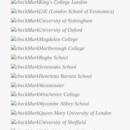
King's College London
LSE (London School of Economics)
University of Nottingham
University of Oxford
Magdalen College
Marlborough College
Rugby School
Sevenoaks School
Henrietta Barnett School
Westminster
Winchester College
Wycombe Abbey School
Queen Mary University of London
University of Sheffield