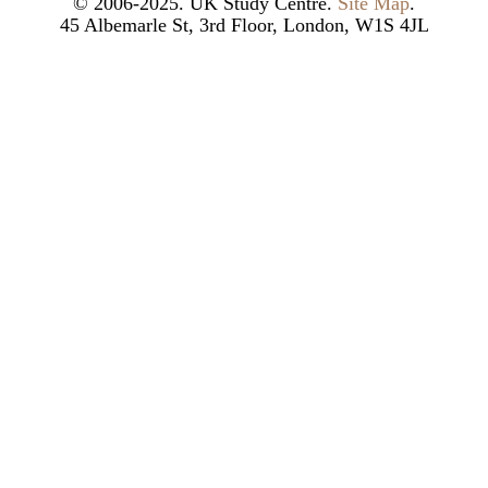
© 2006-2025. UK Study Centre.
Site Map
.
45 Albemarle St, 3rd Floor, London, W1S 4JL